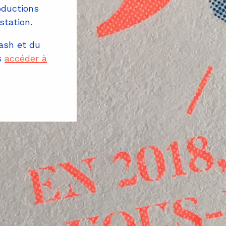
oductions
station.
lash et du
s
accéder à