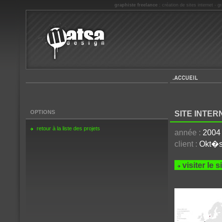
graphiste freelance
:
création de sites internet
-
gr
Accueil
OPTIONS
SITE INTER
retour à la liste des projets
année :
2004
client :
Okt�
visiter le 