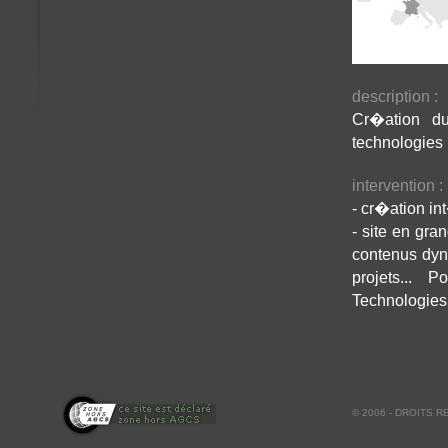
description :
Cr�ation du
technologies
intervention :
- cr�ation i
- site en gra
contenus dyna
projets... 
Technologie
© 2006 - DROITS 