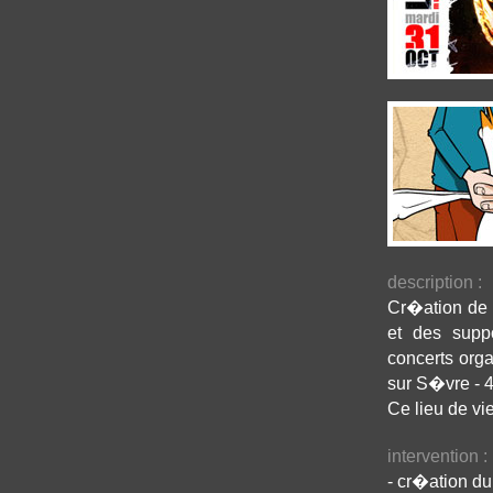
description :
Cr�ation de 
et des suppo
concerts org
sur S�vre - 4
Ce lieu de vie
intervention :
- cr�ation d