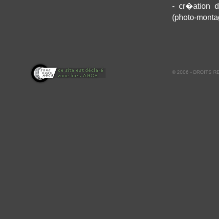
- cr�ation d
(photo-montage
© 2006 - DROITS 