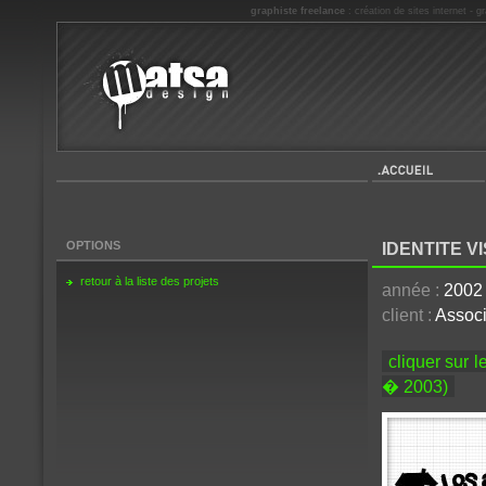
graphiste freelance
:
création de sites internet
-
gr
Accueil
OPTIONS
IDENTITE V
retour à la liste des projets
année :
2002
client :
Associ
cliquer sur 
� 2003)