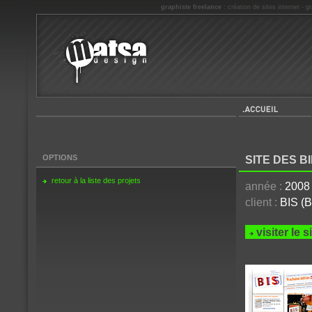
graphiste freelance
:
création de sites internet
-
gr
Accueil
OPTIONS
SITE DES 
retour à la liste des projets
année :
2008
client :
BIS (B
visiter le 