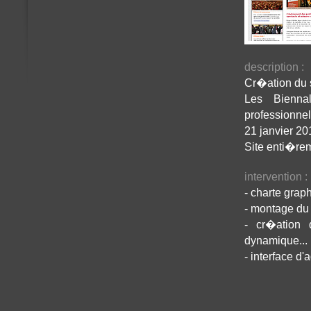
description :
Cr�ation du 
Les Bienna
professionnel
21 janvier 2
Site enti�rem
intervention :
- charte grap
- montage du
- cr�ation 
dynamique...
- interface 